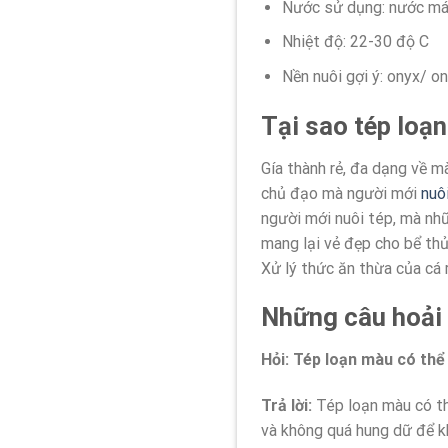
Nước sử dụng: nước máy
Nhiệt độ: 22-30 độ C
Nền nuôi gợi ý: onyx/ o
Tại sao tép loạn
Gía thành rẻ, đa dạng về m
chủ đạo mà người mới
nuô
người mới nuôi tép, mà nhữ
mang lại vẻ đẹp cho bể thủ
Xử lý thức ăn thừa của cá r
Những câu hoải 
Hỏi: Tép loạn màu có thể
Trả lời:
Tép loạn màu có th
và không quá hung dữ để k