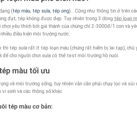
dạng (
tép màu
,
tép sula
,
tép ong
)… Cũng như thông tin ở trên các
hông đạt, tép không được đẹp. Tuy nhiên trong 3 dòng
tép loạn 
 chơi yêu thích bởi giá thành của chúng chỉ 2-3000đ/1 con và yê
 nhiều điều kiện môi trường nước.
 thì tép sula rất ít tép loạn màu (chúng rất hiếm bị lai tạp), chủ 
ià để cho người chơi sula có thể test môi trường hồ nuôi.
tép màu tối ưu
ng về môi trường sống, tuy nhiên vẫn cần phải chạy lọc và sủi 
 vi sinh và các thông số khác.
ôi tép màu cơ bản: