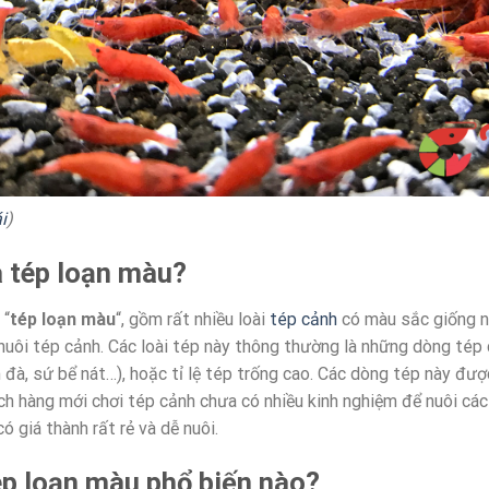
i
)
là tép loạn màu?
 “
tép loạn màu
“, gồm rất nhiều loài
tép cảnh
có màu sắc giống n
nuôi tép cảnh. Các loài tép này thông thường là những dòng tép
à, sứ bể nát…), hoặc tỉ lệ tép trống cao. Các dòng tép này được
ch hàng mới chơi tép cảnh chưa có nhiều kinh nghiệm để nuôi các
ó giá thành rất rẻ và dễ nuôi.
ép loạn màu phổ biến nào?