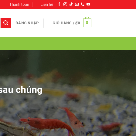
Thanh toán
Liên hệ
0
ĐĂNG NHẬP
GIỎ HÀNG /
₫
0
 sau chúng