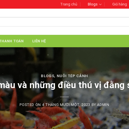
Trang chủ
Blogs
Giỏ hàng
THANH TOÁN
LIÊN HỆ
BLOGS
,
NUÔI TÉP CẢNH
màu và những điều thú vị đằng
POSTED ON
4 THÁNG MƯỜI MỘT, 2023
BY
ADMIN