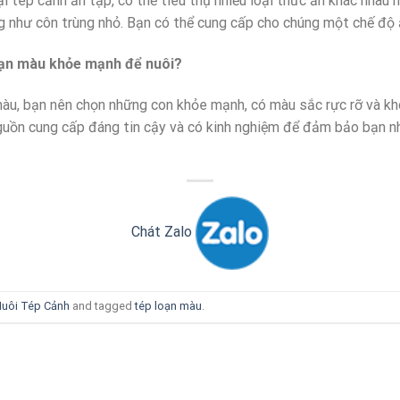
i tép cảnh ăn tạp, có thể tiêu thụ nhiều loại thức ăn khác nhau n
g như côn trùng nhỏ. Bạn có thể cung cấp cho chúng một chế độ 
loạn màu khỏe mạnh để nuôi?
àu, bạn nên chọn những con khỏe mạnh, có màu sắc rực rỡ và kh
guồn cung cấp đáng tin cậy và có kinh nghiệm để đảm bảo bạn 
Chát Zalo
uôi Tép Cảnh
and tagged
tép loạn màu
.