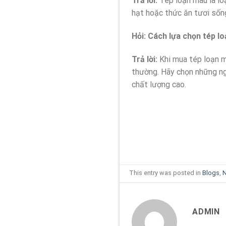
Trả lời:
Tép loạn màu là loạ
hạt hoặc thức ăn tươi sốn
Hỏi: Cách lựa chọn tép 
Trả lời:
Khi mua tép loạn m
thường. Hãy chọn những n
chất lượng cao.
This entry was posted in
Blogs
,
N
ADMIN