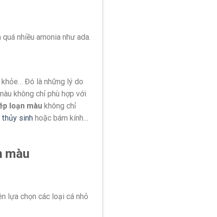
a quá nhiều amonia như ada.
n khỏe… Đó là những lý do
màu không chỉ phù hợp với
ép loạn màu
không chỉ
 thủy sinh
hoặc bám kính…
n màu
n lựa chọn các loại cá nhỏ