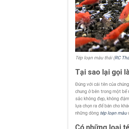
Tép loạn màu thái (
RC Thá
Tại sao lại gọi 
Đúng với cái tên của chúng
chung ở bên trong một bể 
sắc không đẹp, không đậm đ
lựa chọn ra để bán cho khá
những dòng
tép loạn màu
c
Có những loại t