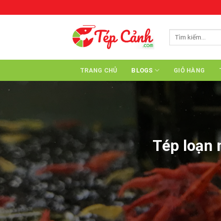
Skip
to
content
Tìm
kiếm:
TRANG CHỦ
BLOGS
GIỎ HÀNG
Tép loạn 