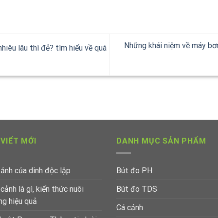
Những khái niệm về máy bơ
iêu lâu thì đẻ? tìm hiểu về quá
 VIẾT MỚI
DANH MỤC SẢN PHẨM
 ảnh của dinh độc lập
Bút đo PH
cảnh là gì, kiến thức nuôi
Bút đo TDS
g hiệu quả
Cá cảnh