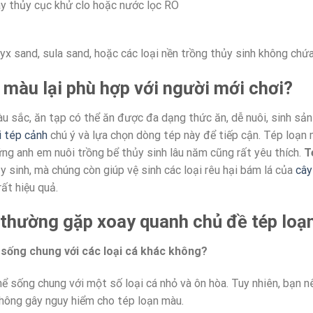
 thủy cục khử clo hoặc nước lọc RO
nyx sand, sula sand, hoặc các loại nền trồng thủy sinh không chứ
 màu lại phù hợp với người mới chơi?
àu sắc, ăn tạp có thể ăn được đa dạng thức ăn, dễ nuôi, sinh sả
i tép cảnh
chú ý và lựa chọn dòng tép này để tiếp cận. Tép loạn 
ng anh em nuôi trồng bể thủy sinh lâu năm cũng rất yêu thích.
T
y sinh, mà chúng còn giúp vệ sinh các loại rêu hại bám lá của
cây
ất hiệu quả.
thường gặp xoay quanh chủ đề tép loạ
 sống chung với các loại cá khác không?
ể sống chung với một số loại cá nhỏ và ôn hòa. Tuy nhiên, bạn nê
hông gây nguy hiểm cho tép loạn màu.