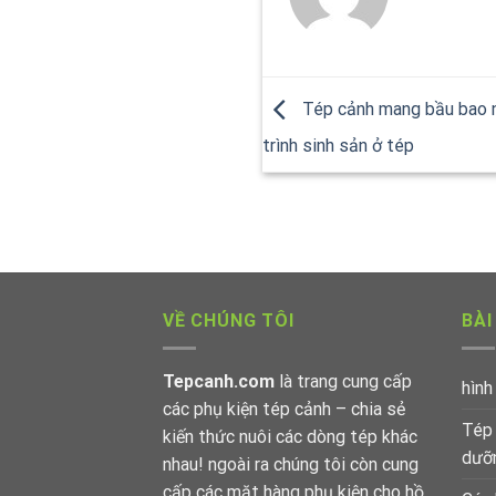
Tép cảnh mang bầu bao nh
trình sinh sản ở tép
VỀ CHÚNG TÔI
BÀI
Tepcanh.com
là trang cung cấp
hình
các phụ kiện tép cảnh – chia sẻ
Tép 
kiến thức nuôi các dòng tép khác
dưỡn
nhau! ngoài ra chúng tôi còn cung
cấp các mặt hàng phụ kiện cho hồ