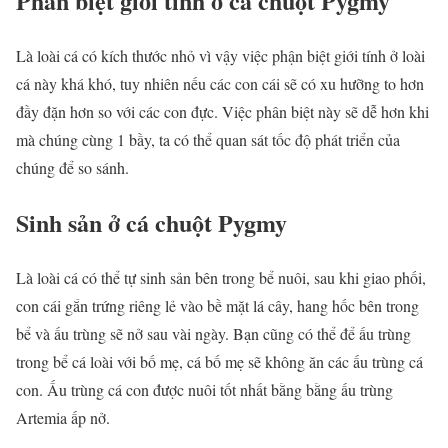
Phân biệt giới tính ở cá chuột Pygmy
Là loài cá có kích thước nhỏ vì vậy việc phận biệt giới tính ở loài
cá này khá khó, tuy nhiên nếu các con cái sẽ có xu hưỡng to hơn
đầy đặn hơn so với các con đực. Việc phân biệt này sẽ dễ hơn khi
mà chúng cùng 1 bầy, ta có thể quan sát tốc độ phát triển của
chúng để so sánh.
Sinh sản ở cá chuột Pygmy
Là loài cá có thể tự sinh sản bên trong bể nuôi, sau khi giao phối,
con cái gắn trứng riêng lẻ vào bề mặt lá cây, hang hốc bên trong
bể và ấu trùng sẽ nở sau vài ngày. Bạn cũng có thể để ấu trùng
trong bể cá loài với bố mẹ, cá bố mẹ sẽ không ăn các ấu trùng cá
con. Ấu trùng cá con được nuôi tốt nhất bằng bằng ấu trùng
Artemia ấp nở.