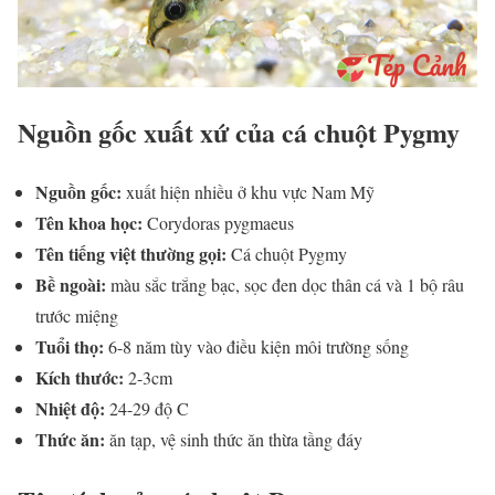
Nguồn gốc xuất xứ của cá chuột Pygmy
Nguồn gốc:
xuất hiện nhiều ở khu vực Nam Mỹ
Tên khoa học:
Corydoras pygmaeus
Tên tiếng việt thường gọi:
Cá chuột Pygmy
Bề ngoài:
màu sắc trắng bạc, sọc đen dọc thân cá và 1 bộ râu
trước miệng
Tuổi thọ:
6-8 năm tùy vào điều kiện môi trường sống
Kích thước:
2-3cm
Nhiệt độ:
24-29 độ C
Thức ăn:
ăn tạp, vệ sinh thức ăn thừa tầng đáy