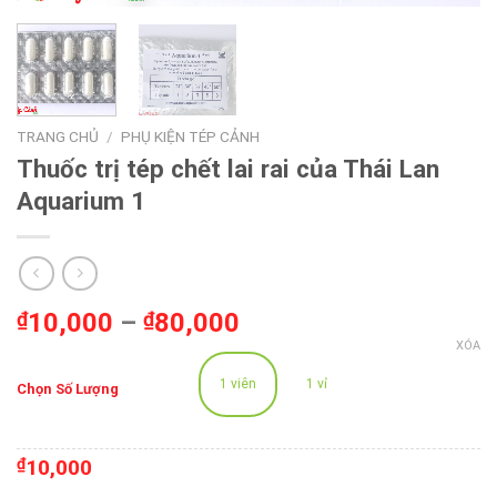
TRANG CHỦ
/
PHỤ KIỆN TÉP CẢNH
Thuốc trị tép chết lai rai của Thái Lan
Aquarium 1
₫
10,000
–
₫
80,000
XÓA
1 viên
1 vỉ
Chọn Số Lượng
₫
10,000