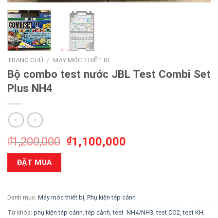
TRANG CHỦ
/
MÁY MÓC THIẾT BỊ
Bộ combo test nước JBL Test Combi Set
Plus NH4
₫
1,200,000
₫
1,100,000
ĐẶT MUA
Danh mục:
Máy móc thiết bị
,
Phụ kiện tép cảnh
Từ khóa:
phụ kiện tép cảnh
,
tép cảnh
,
test NH4/NH3
,
test CO2
,
test KH
,