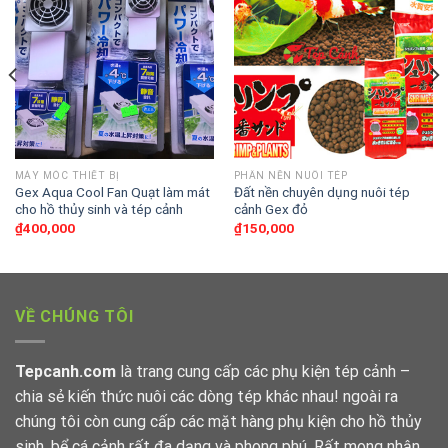
MÁY MÓC THIẾT BỊ
PHÂN NỀN NUÔI TÉP
Gex Aqua Cool Fan Quạt làm mát
Đất nền chuyên dụng nuôi tép
cho hồ thủy sinh và tép cảnh
cảnh Gex đỏ
₫
400,000
₫
150,000
VỀ CHÚNG TÔI
Tepcanh.com
là trang cung cấp các phụ kiện tép cảnh –
chia sẻ kiến thức nuôi các dòng tép khác nhau! ngoài ra
chúng tôi còn cung cấp các mặt hàng phụ kiện cho hồ thủy
sinh, bể cá cảnh rất đa dạng và phong phú. Rất mong nhận