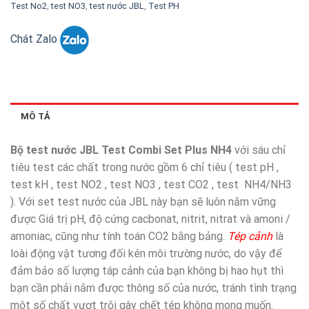
Test No2
,
test NO3
,
test nước JBL
,
Test PH
Chát Zalo
MÔ TẢ
Bộ test nước JBL Test Combi Set Plus NH4
với sáu chỉ
tiêu test các chất trong nước gồm 6 chỉ tiêu ( test pH ,
test kH , test NO2 , test NO3 , test CO2 , test NH4/NH3
). Với set test nước của JBL này bạn sẽ luôn nắm vững
được Giá trị pH, độ cứng cacbonat, nitrit, nitrat và amoni /
amoniac, cũng như tính toán CO2 bằng bảng.
Tép cảnh
là
loài động vật tương đối kén môi trường nước, do vậy để
đảm bảo số lượng táp cảnh của bạn không bị hao hụt thì
bạn cần phải nắm được thông số của nước, tránh tình trạng
một số chất vượt trội gây chết tép không mong muốn.