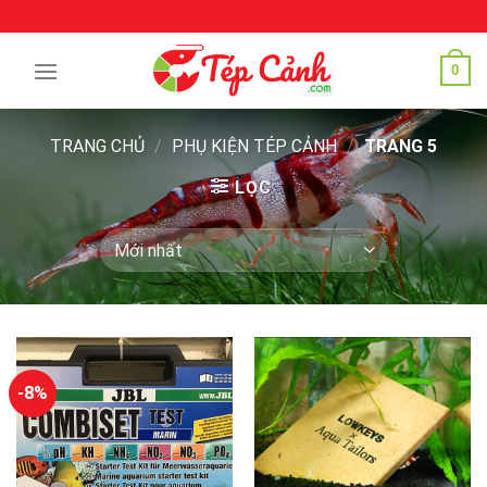
Skip
to
content
0
TRANG CHỦ
/
PHỤ KIỆN TÉP CẢNH
/
TRANG 5
LỌC
-8%