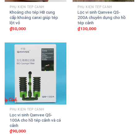
PHỤ KIỆN TÉP CẢNH
PHỤ KIỆN TÉP CẢNH
Khoáng cho tép HB cung
Lọc vi sinh Qanvee QS-
cấp khoáng canxi giúp tép
200A chuyên dụng cho hồ
lột vỏ
tép cảnh
₫
50,000
₫
130,000
PHỤ KIỆN TÉP CẢNH
Lọc vi sinh Qanvee QS-
100A cho hồ tép cảnh và cá
cảnh
₫
90,000