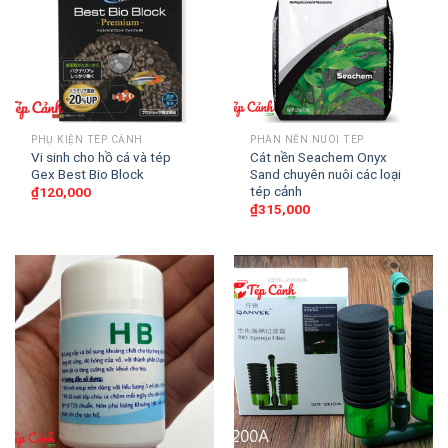
PHỤ KIỆN TÉP CẢNH
PHÂN NỀN NUÔI TÉP
Vi sinh cho hồ cá và tép
Cát nền Seachem Onyx
Gex Best Bio Block
Sand chuyên nuôi các loại
tép cảnh
₫
120,000
₫
315,000