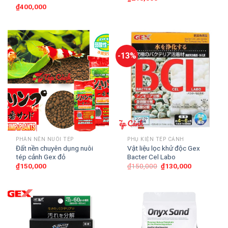
₫
400,000
-13%
PHÂN NỀN NUÔI TÉP
PHỤ KIỆN TÉP CẢNH
Đất nền chuyên dụng nuôi
Vật liệu lọc khử độc Gex
tép cảnh Gex đỏ
Bacter Cel Labo
₫
150,000
₫
150,000
₫
130,000