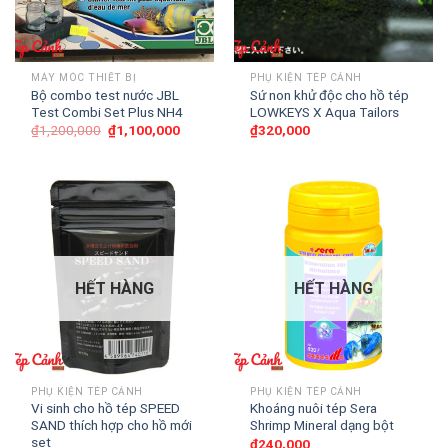
MÁY MÓC THIẾT BỊ
PHỤ KIỆN TÉP CẢNH
Bộ combo test nước JBL
Sứ non khử độc cho hồ tép
Test Combi Set Plus NH4
LOWKEYS X Aqua Tailors
₫
1,200,000
₫
1,100,000
₫
320,000
HẾT HÀNG
HẾT HÀNG
PHỤ KIỆN TÉP CẢNH
PHỤ KIỆN TÉP CẢNH
Vi sinh cho hồ tép SPEED
Khoáng nuôi tép Sera
SAND thích hợp cho hồ mới
Shrimp Mineral dạng bột
set
₫
240,000