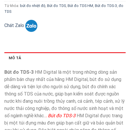
Từ khóa:
bút đo nhiệt độ
,
Bút đo TDS
,
Bút đo TDS HM
,
Bút đo TDS-3
,
đo
TDS
Chát Zalo
MÔ TẢ
Bút đo TDS-3
HM Digital là một trong những dòng sản
phẩm bán chạy nhất của hãng HM Digital, bút đo sử dụng
dễ dàng và tiện lợi cho người sử dụng, bút đo chính xác
thông số TDS của nước, giúp bạn kiểm soát được nguồn
nước khi đang nuôi trồng thủy canh, cá cảnh, tép cảnh, xử lý
nước thải công nghiệp, đo thông số nước sinh hoạt và một
số ngành nghề khác..
. Bút đo TDS-3
HM Digital được trang
bị một túi đựng màu đen giúp bạn cất giữ và bảo quản bút