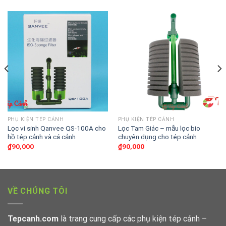
PHỤ KIỆN TÉP CẢNH
PHỤ KIỆN TÉP CẢNH
Lọc vi sinh Qanvee QS-100A cho
Lọc Tam Giác – mẫu lọc bio
hồ tép cảnh và cá cảnh
chuyên dụng cho tép cảnh
₫
90,000
₫
90,000
VỀ CHÚNG TÔI
Tepcanh.com
là trang cung cấp các phụ kiện tép cảnh –