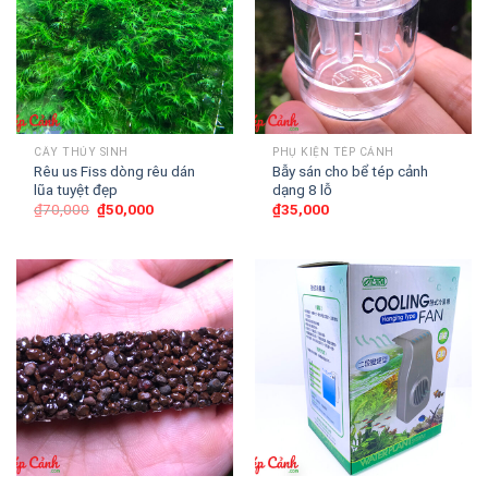
CÂY THỦY SINH
PHỤ KIỆN TÉP CẢNH
Rêu us Fiss dòng rêu dán
Bẫy sán cho bể tép cảnh
lũa tuyệt đẹp
dạng 8 lỗ
₫
70,000
₫
50,000
₫
35,000