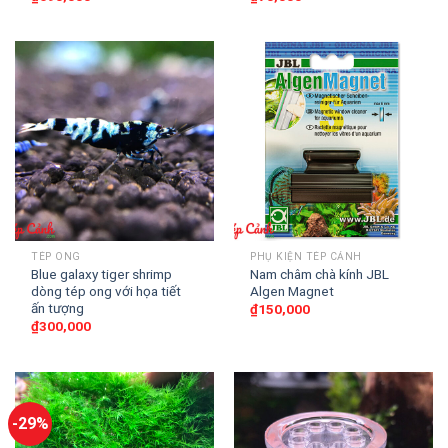
TÉP ONG
PHỤ KIỆN TÉP CẢNH
Blue galaxy tiger shrimp
Nam châm chà kính JBL
dòng tép ong với họa tiết
Algen Magnet
ấn tượng
₫
150,000
₫
300,000
-29%