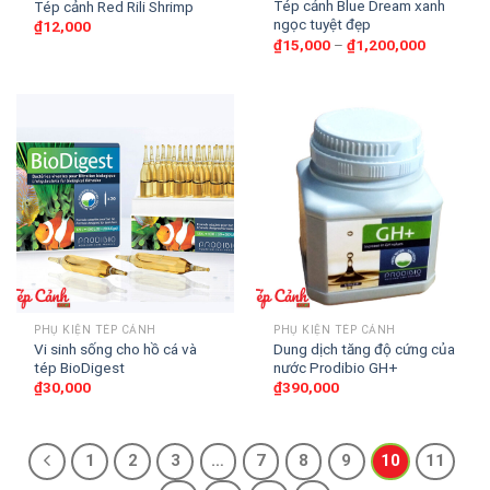
Tép cảnh Blue Dream xanh
Tép cảnh Red Rili Shrimp
ngọc tuyệt đẹp
₫
12,000
₫
15,000
–
₫
1,200,000
PHỤ KIỆN TÉP CẢNH
PHỤ KIỆN TÉP CẢNH
Vi sinh sống cho hồ cá và
Dung dịch tăng độ cứng của
tép BioDigest
nước Prodibio GH+
₫
30,000
₫
390,000
1
2
3
…
7
8
9
10
11