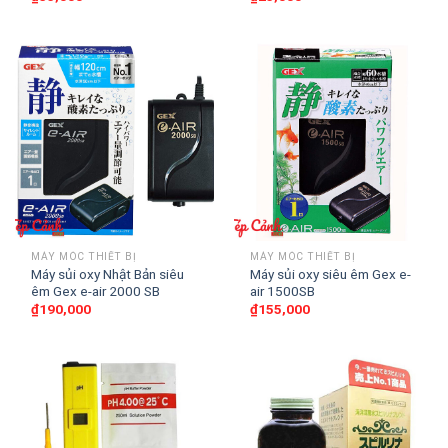
MÁY MÓC THIẾT BỊ
MÁY MÓC THIẾT BỊ
Máy sủi oxy Nhật Bản siêu
Máy sủi oxy siêu êm Gex e-
êm Gex e-air 2000 SB
air 1500SB
₫
190,000
₫
155,000