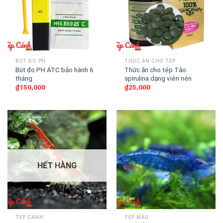
BÚT ĐO PH
THỨC ĂN CHO TÉP
Bút đo PH ATC bảo hành 6
Thức ăn cho tép Tảo
tháng
spirulina dạng viên nén
₫
150,000
₫
25,000
HẾT HÀNG
TÉP CẢNH
TÉP MÀU