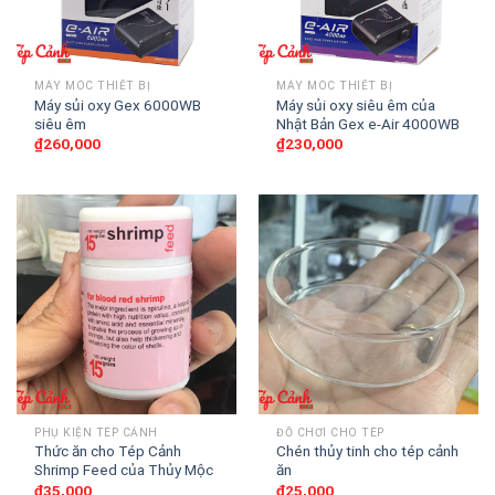
MÁY MÓC THIẾT BỊ
MÁY MÓC THIẾT BỊ
Máy sủi oxy Gex 6000WB
Máy sủi oxy siêu êm của
siêu êm
Nhật Bản Gex e-Air 4000WB
₫
260,000
₫
230,000
PHỤ KIỆN TÉP CẢNH
ĐỒ CHƠI CHO TÉP
Thức ăn cho Tép Cảnh
Chén thủy tinh cho tép cảnh
Shrimp Feed của Thủy Mộc
ăn
₫
35,000
₫
25,000